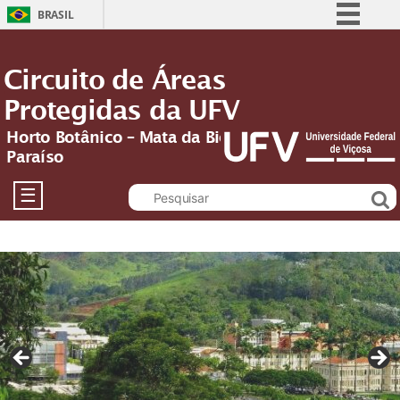
BRASIL
Simplifique!
Circuito de Áreas
Comunica BR
Protegidas da UFV
Participe
Acesso à informação
Horto Botânico – Mata da Biologia – Mata do
Paraíso
Legislação
Canais
☰